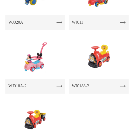
WJ020A
WJ011
WJ018A-2
WJ0188-2